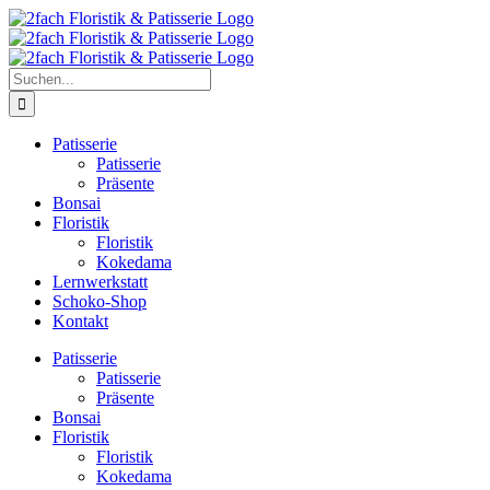
Zum
Inhalt
springen
Suche
nach:
Patisserie
Patisserie
Präsente
Bonsai
Floristik
Floristik
Kokedama
Lernwerkstatt
Schoko-Shop
Kontakt
Patisserie
Patisserie
Präsente
Bonsai
Floristik
Floristik
Kokedama