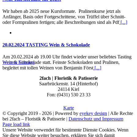
Wir haben ab 2025 neue Kursformate. Pralinenkurse jetzt als
Anfänger, Basis oder Fortgeschrittene, von Trüffel über Schnitt-
oder Formpralinen fertigen; alle Beschreibungen sind als Pdf
[...]
20.02.2024 TASTING Wein & Schokolade
Am 20.02.2024 ab 19.00 Uhr findet wieder unser beliebtes Tasting
Wein & Schokolade statt. Feinste Schokoladen und Pralinen,
Weitere Einträge
begleitet mit tollen Weinen von Benjamin Först
[...]
2fach | Floristik & Patisserie
Saarbrückenstr. 14 (Hinterhof)
24114 Kiel
Fon: (0431) 530 23 33
Karte
© Copyright 2019 -
2026 | Powered by
eyekey design
| Alle Rechte
bei 2fach – Floristik & Patisserie |
Datenschutz und Impressum
Page load link
Unsere Website verwendet für bestimmte Dienste Cookies. Wenn
Sie diese Website weiter besuchen, erklären Sie sich damit