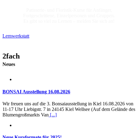
Patisserie- und Floristik-Kurse für Anfänger,
Fortgeschrittene, Einzelpersonen und Gruppen.
Es gibt so viel zu Lernen – melden Sie sich an!
Lernwerkstatt
2fach
Neues
BONSAI Ausstellung 16.08.2026
Wir freuen uns auf die 3. Bonsaiausstellung in Kiel 16.08.2026 von
11-17 Uhr Liebigstr. 7 in 24145 Kiel Wellsee (Auf dem Gelände des
Blumengroßmarkts Van
[...]
Neue Kursformate für 2025!