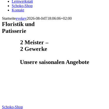
Lernwerkstatt
Schoko-Shop
Kontakt
Startseite
eyekey
2026-08-04T18:06:06+02:00
Floristik und
Patisserie
2 Meister –
2 Gewerke
Unsere saisonalen Angebote
Ausgezeichnete Pralinen, Schokoladen und noch
mehr…
Lassen Sie sich unsere Köstlichkeiten nach Hause liefern.
Bestellen Sie ganz unkompliziert und bequem per Telefon.
Schoko-Shop