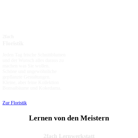
2fach
Floristik
Jeden Tag frische Schnittblumen
und der Wunsch alles daraus zu
machen was Sie wollen.
Schöne und ungewöhnliche
gepflanzte Gestaltungen.
Kleine, aber feine Kollektion
Bonsaibäume und Kokedama.
Zur Floristik
Lernen von den Meistern
2fach Lernwerkstatt