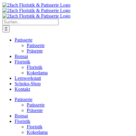
Zum
Inhalt
springen
Suche
nach:
Patisserie
Patisserie
Präsente
Bonsai
Floristik
Floristik
Kokedama
Lernwerkstatt
Schoko-Shop
Kontakt
Patisserie
Patisserie
Präsente
Bonsai
Floristik
Floristik
Kokedama